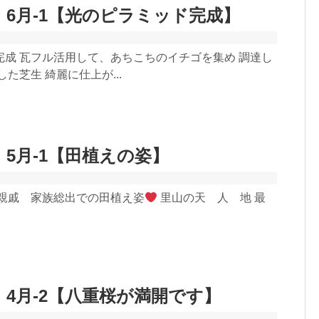
 6月-1【光のピラミッド完成】
完成 瓦フル活用して、あちこちのイチゴを集め 調達し
た芝生 綺麗に仕上が...
 5月-1【田植えの姿】
 親戚 家族総出での田植え姿
里山の天 人 地 最
 4月-2【八重桜が満開です】