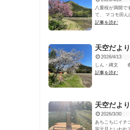
八重桜が満開で
て、 マコモ田んぼ
記事を読む
天空だより
2026/4/13
しん・縄文 
記事を読む
天空だより
2026/3/30
あちこちにイチ
宙元旦といわれて