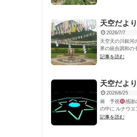
天空だより
2026/7/7
天空天の川銀河の
界の統合調和の七
記事を読む
天空だより
2026/6/25
祷 予祝
感謝
の中に ルナウエ
記事を読む