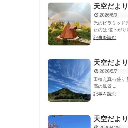
天空だより
2026/6/9
光のピラミッド
たのは 値下がりし
記事を読む
天空だより
2026/5/7
田植え真っ盛り
高の風景 ...
記事を読む
天空だより
2026/4/28