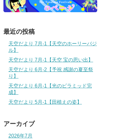
最近の投稿
天空だより 7月-1【天空のホーリーバジ
ル】
天空だより 7月-1【天空 宝の思い出】
天空だより 6月-2【予祝 感謝の夏至祭
り】
天空だより 6月-1【光のピラミッド完
成】
天空だより 5月-1【田植えの姿】
アーカイブ
2026年7月