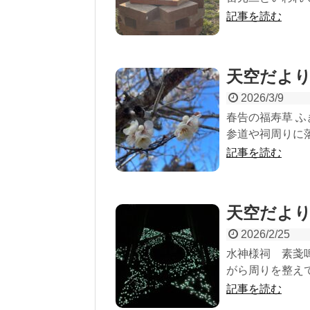
記事を読む
天空だより
2026/3/9
春告の福寿草 
参道や祠周りに落
記事を読む
天空だより
2026/2/25
水神様祠 素戔
がら周りを整えて.
記事を読む