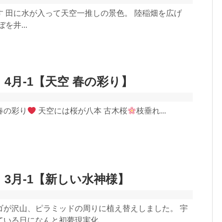
す 田に水が入って天空一推しの景色。 陸稲畑を広げ
を井...
 4月-1【天空 春の彩り】
春の彩り
天空には桜が八本 古木桜
枝垂れ...
 3月-1【新しい水神様】
ゴが沢山、ピラミッドの周りに植え替えしました。 宇
いる日になんと初夢現実化 ...