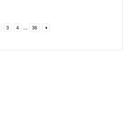
3
4
…
36