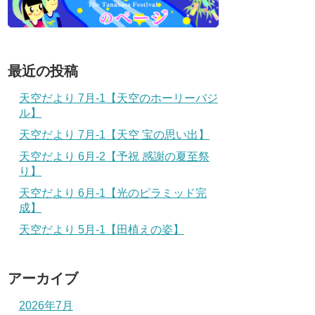
最近の投稿
天空だより 7月-1【天空のホーリーバジ
ル】
天空だより 7月-1【天空 宝の思い出】
天空だより 6月-2【予祝 感謝の夏至祭
り】
天空だより 6月-1【光のピラミッド完
成】
天空だより 5月-1【田植えの姿】
アーカイブ
2026年7月