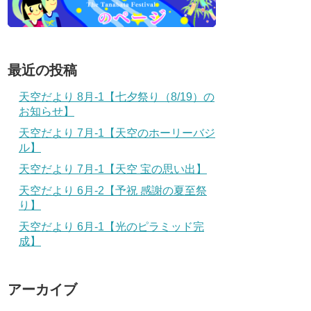
最近の投稿
天空だより 8月-1【七夕祭り（8/19）の
お知らせ】
天空だより 7月-1【天空のホーリーバジ
ル】
天空だより 7月-1【天空 宝の思い出】
天空だより 6月-2【予祝 感謝の夏至祭
り】
天空だより 6月-1【光のピラミッド完
成】
アーカイブ