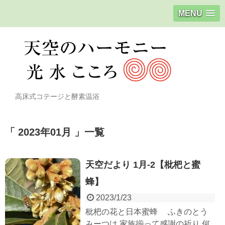
MENU
高床式コテージと酵素温浴
2023年01月
一覧
天空だより 1月-2【枇杷と蜜
蜂】
2023/1/23
枇杷の花と日本蜜蜂 ふきのとう
みーつけ 家族揃って感謝の祈り 何