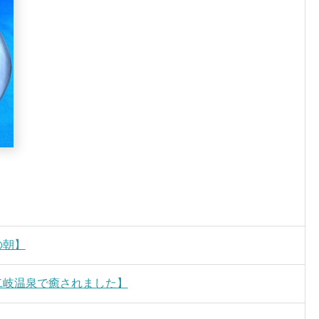
。
の朝】
湯・二岐温泉で癒されました】