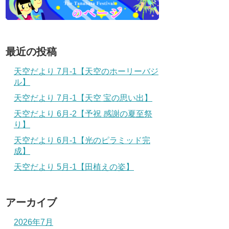
最近の投稿
天空だより 7月-1【天空のホーリーバジ
ル】
天空だより 7月-1【天空 宝の思い出】
天空だより 6月-2【予祝 感謝の夏至祭
り】
天空だより 6月-1【光のピラミッド完
成】
天空だより 5月-1【田植えの姿】
アーカイブ
2026年7月