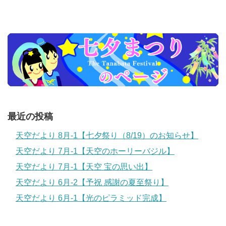
最近の投稿
天空だより 8月-1【七夕祭り（8/19）のお知らせ】
天空だより 7月-1【天空のホーリーバジル】
天空だより 7月-1【天空 宝の思い出】
天空だより 6月-2【予祝 感謝の夏至祭り】
天空だより 6月-1【光のピラミッド完成】