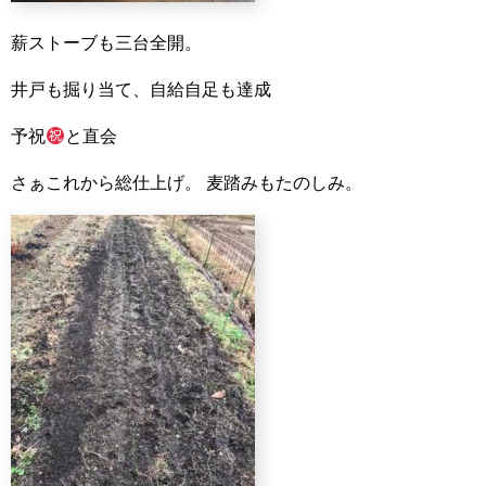
薪ストーブも三台全開。
井戸も掘り当て、自給自足も達成
予祝
と直会
さぁこれから総仕上げ。
麦踏みもたのしみ。