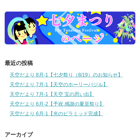
最近の投稿
天空だより 8月-1【七夕祭り（8/19）のお知らせ】
天空だより 7月-1【天空のホーリーバジル】
天空だより 7月-1【天空 宝の思い出】
天空だより 6月-2【予祝 感謝の夏至祭り】
天空だより 6月-1【光のピラミッド完成】
アーカイブ