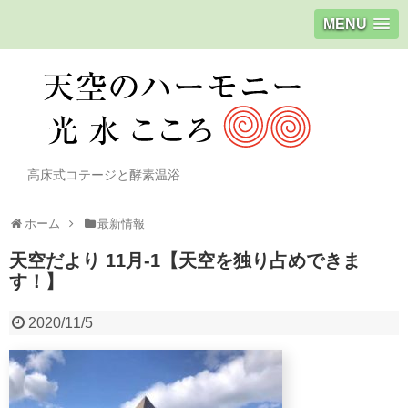
MENU
高床式コテージと酵素温浴
ホーム
最新情報
天空だより 11月-1【天空を独り占めできま
す！】
2020/11/5