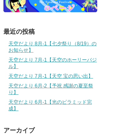
最近の投稿
天空だより 8月-1【七夕祭り（8/19）の
お知らせ】
天空だより 7月-1【天空のホーリーバジ
ル】
天空だより 7月-1【天空 宝の思い出】
天空だより 6月-2【予祝 感謝の夏至祭
り】
天空だより 6月-1【光のピラミッド完
成】
アーカイブ