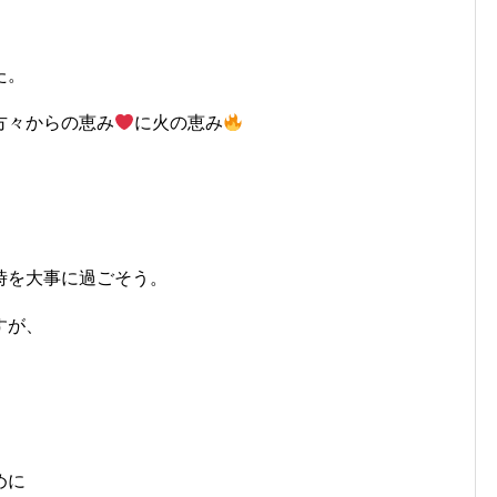
た。
方々からの恵み
に火の恵み
時を大事に過ごそう。
すが、
。
めに