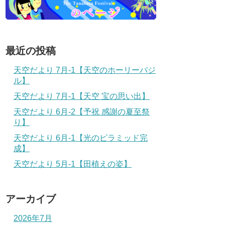
最近の投稿
天空だより 7月-1【天空のホーリーバジ
ル】
天空だより 7月-1【天空 宝の思い出】
天空だより 6月-2【予祝 感謝の夏至祭
り】
天空だより 6月-1【光のピラミッド完
成】
天空だより 5月-1【田植えの姿】
アーカイブ
2026年7月