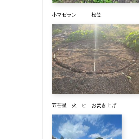
小マゼラン 松笠
五芒星 火 ヒ お焚き上げ