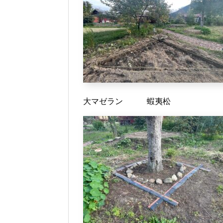
大マゼラン 蝦夷松