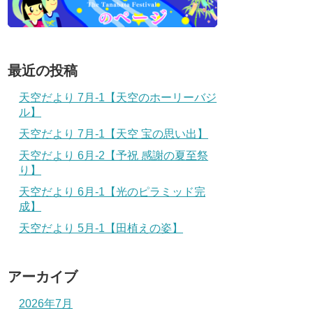
最近の投稿
天空だより 7月-1【天空のホーリーバジ
ル】
天空だより 7月-1【天空 宝の思い出】
天空だより 6月-2【予祝 感謝の夏至祭
り】
天空だより 6月-1【光のピラミッド完
成】
天空だより 5月-1【田植えの姿】
アーカイブ
2026年7月