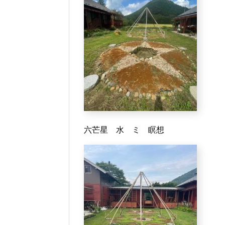
六芒星 水 ミ 瞑想