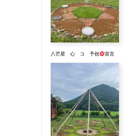
八芒星 心 コ 予祝
宣言