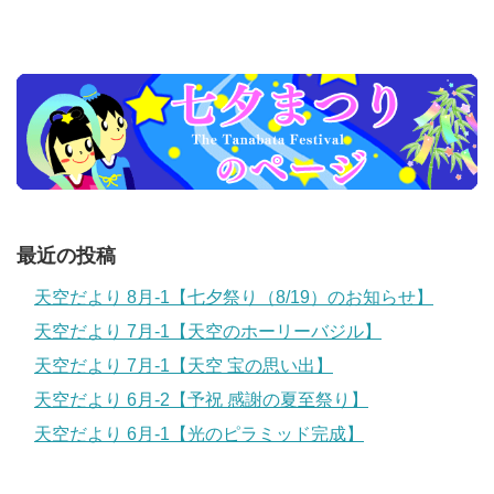
最近の投稿
天空だより 8月-1【七夕祭り（8/19）のお知らせ】
天空だより 7月-1【天空のホーリーバジル】
天空だより 7月-1【天空 宝の思い出】
天空だより 6月-2【予祝 感謝の夏至祭り】
天空だより 6月-1【光のピラミッド完成】