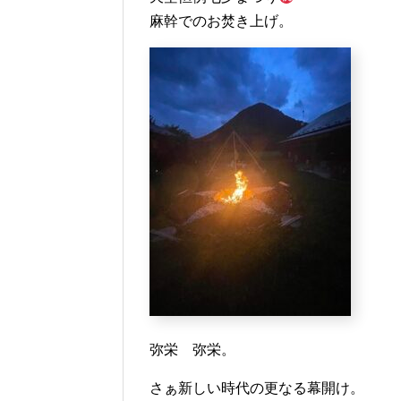
麻幹でのお焚き上げ。
弥栄 弥栄。
さぁ新しい時代の更なる幕開け。