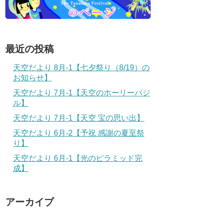
最近の投稿
天空だより 8月-1【七夕祭り（8/19）の
お知らせ】
天空だより 7月-1【天空のホーリーバジ
ル】
天空だより 7月-1【天空 宝の思い出】
天空だより 6月-2【予祝 感謝の夏至祭
り】
天空だより 6月-1【光のピラミッド完
成】
アーカイブ