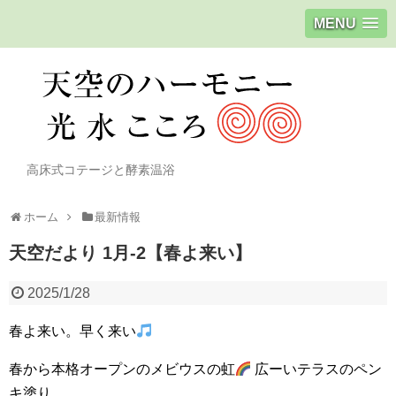
MENU
高床式コテージと酵素温浴
ホーム
最新情報
天空だより 1月-2【春よ来い】
2025/1/28
春よ来い。早く来い
春から本格オープンのメビウスの虹
広ーいテラスのペン
キ塗り。