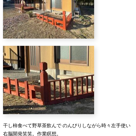
干し柿食べて野草茶飲んで
のんびりしながら時々左手使い
右脳開発笑笑。作業瞑想。