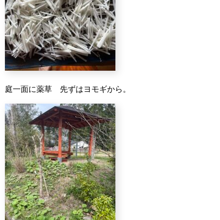
庭一面に薬草 先ずはヨモギから。