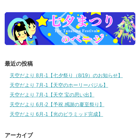
最近の投稿
天空だより 8月-1【七夕祭り（8/19）のお知らせ】
天空だより 7月-1【天空のホーリーバジル】
天空だより 7月-1【天空 宝の思い出】
天空だより 6月-2【予祝 感謝の夏至祭り】
天空だより 6月-1【光のピラミッド完成】
アーカイブ