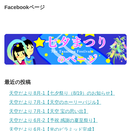
Facebookページ
最近の投稿
天空だより 8月-1【七夕祭り（8/19）のお知らせ】
天空だより 7月-1【天空のホーリーバジル】
天空だより 7月-1【天空 宝の思い出】
天空だより 6月-2【予祝 感謝の夏至祭り】
天空だより 6月-1【光のピラミッド完成】