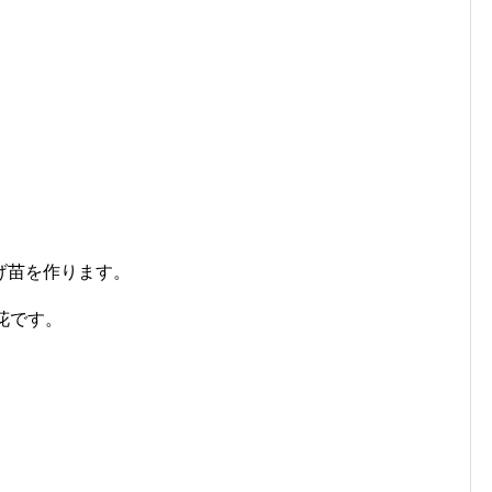
げ苗を作ります。
花です。