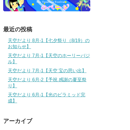
最近の投稿
天空だより 8月-1【七夕祭り（8/19）の
お知らせ】
天空だより 7月-1【天空のホーリーバジ
ル】
天空だより 7月-1【天空 宝の思い出】
天空だより 6月-2【予祝 感謝の夏至祭
り】
天空だより 6月-1【光のピラミッド完
成】
アーカイブ